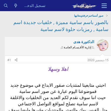
تسجيل الدخول
صور أسماءمزخرفةومعانيها
بالصور باسم سامية مميزة , خلفيات جديدة اسم
سامية , رمزيات حلوة لاسم سامية
الدكتورة هدى
.:: إدارية الأقـسـام العامـة ::.
15 ديسمبر 2020
#1
اهلا وسهلا
احبتي متابعينا لمنتديات صقور الابداع في موضوع جديد
فموضوعنا اليوم عبارة عن صور اسم سامية
حيت اننا سوف نقدم لكم العديد من الخلفيات والاغلفة
لاسم سامية تصلح لمواقع التواصل الاجتماعي
متل الفيس بوك والتويتر والمنتديات وغيرها وايضا سوف