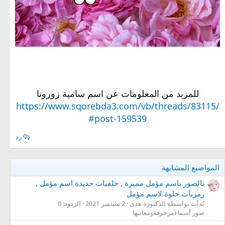
للمزيد من المعلومات عن اسم سامية زورونا
https://www.sqorebda3.com/vb/threads/83115/
#post-159539
رد
المواضيع المشابهة
بالصور باسم مؤمل مميزة , خلفيات جديدة اسم مؤمل ,
رمزيات حلوة لاسم مؤمل
بُدأت بواسطة الدكتورة هدى
2 سبتمبر 2021
الردود: 0
صور أسماءمزخرفةومعانيها