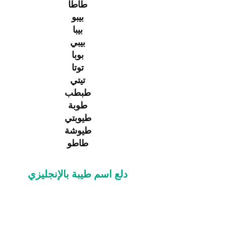
طاطا
بيبو
بيبا
بيبي
بوبا
توتا
تيتي
طبطب
طوبة
طيوبتي
طيوشة
طاطو
دلع اسم طيبة بالإنجليزي