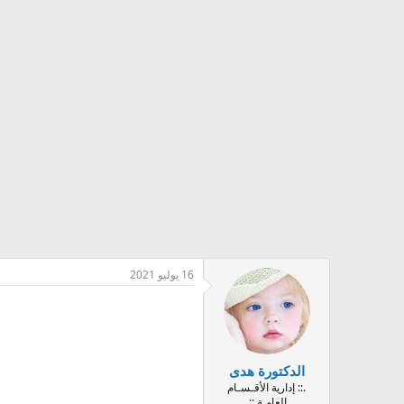
16 يوليو 2021
الدكتورة هدى
.:: إدارية الأقـسـام
العامـة ::.