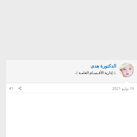
الدكتورة هدى
.:: إدارية الأقـسـام العامـة ::.
19 يوليو 2021
#1