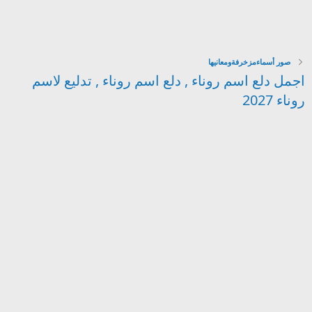
صور أسماءمزخرفةومعانيها
اجمل دلع اسم روناء , دلع اسم روناء , تدليع لاسم
روناء 2027