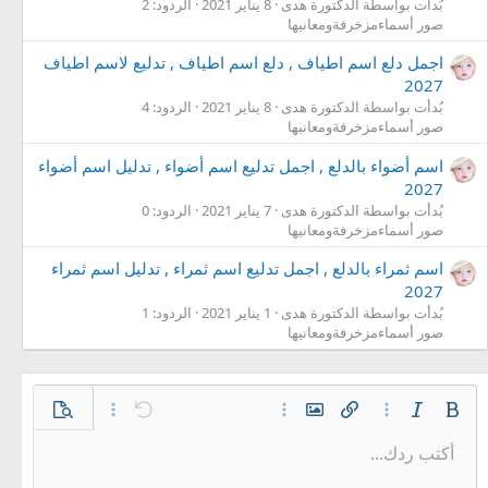
بُدأت بواسطة الدكتورة هدى
8 يناير 2021
الردود: 2
صور أسماءمزخرفةومعانيها
اجمل دلع اسم اطياف , دلع اسم اطياف , تدليع لاسم اطياف
2027
بُدأت بواسطة الدكتورة هدى
8 يناير 2021
الردود: 4
صور أسماءمزخرفةومعانيها
اسم أضواء بالدلع , اجمل تدليع اسم أضواء , تدليل اسم أضواء
2027
بُدأت بواسطة الدكتورة هدى
7 يناير 2021
الردود: 0
صور أسماءمزخرفةومعانيها
اسم ثمراء بالدلع , اجمل تدليع اسم ثمراء , تدليل اسم ثمراء
2027
بُدأت بواسطة الدكتورة هدى
1 يناير 2021
الردود: 1
صور أسماءمزخرفةومعانيها
غامق
مائل
خيارات إضافية…
إدراج رابط
إدراج صورة
خيارات إضافية…
تراجع
معاينة
خيارات إضافية…
أكتب ردك...
محاذاة لليسار
9
حفظ المسودة
قائمة مرتبة
عادي
Arial
إعادة
الإبتسامات
حجم الخط
إقتباس
تبديل الـ BB code
ميديا
لون النص
إزالة التنسيق
عائلة الخط
قائمة
المسودات
إدراج جدول
المحاذاة
إدراج خط أفقي
كود
محتوى مخفي
تنسيق الفقرة
مشطوب
مسطر
كود مضمن
نص مخفي مضمن