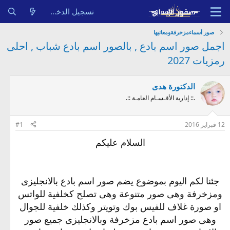
تسجيل الدخول
صور أسماءمزخرفةومعانيها
اجمل صور اسم بادع , بالصور اسم بادع شباب , احلى
رمزيات 2027
الدكتورة هدى
.:: إدارية الأقـسـام العامـة ::.
12 فبراير 2016
#1
السلام عليكم
جئنا لكم اليوم بموضوع يضم صور اسم بادع بالانجليزى
ومزخرفة وهى صور متنوعة وهى تصلح كخلفية للواتس
او صورة غلاف للفيس بوك وتويتر وكذلك خلفية للجوال
وهى صور اسم بادع مزخرفة وبالانجليزى جميع صور