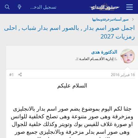
تسجيل الدخول
صور أسماءمزخرفةومعانيها
اجمل صور اسم بدار , بالصور اسم بدار شباب , احلى
رمزيات 2027
الدكتورة هدى
.:: إدارية الأقـسـام العامـة ::.
16 فبراير 2016
#1
السلام عليكم
جئنا لكم اليوم بموضوع يضم صور اسم بدار بالانجليزى
ومزخرفة وهى صور متنوعة وهى تصلح كخلفية للواتس
او صورة غلاف للفيس بوك وتويتر وكذلك خلفية للجوال
وهى صور اسم بدلر مزخرفة وبالانجليزى جميع صور