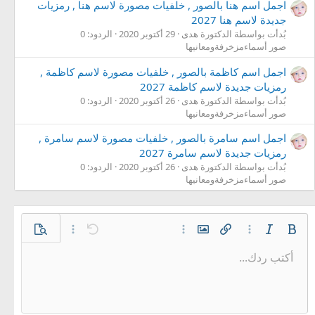
اجمل اسم هنا بالصور , خلفيات مصورة لاسم هنا , رمزيات
جديدة لاسم هنا 2027
بُدأت بواسطة الدكتورة هدى
29 أكتوبر 2020
الردود: 0
صور أسماءمزخرفةومعانيها
اجمل اسم كاظمة بالصور , خلفيات مصورة لاسم كاظمة ,
رمزيات جديدة لاسم كاظمة 2027
بُدأت بواسطة الدكتورة هدى
26 أكتوبر 2020
الردود: 0
صور أسماءمزخرفةومعانيها
اجمل اسم سامرة بالصور , خلفيات مصورة لاسم سامرة ,
رمزيات جديدة لاسم سامرة 2027
بُدأت بواسطة الدكتورة هدى
26 أكتوبر 2020
الردود: 0
صور أسماءمزخرفةومعانيها
غامق
مائل
خيارات إضافية…
إدراج رابط
إدراج صورة
خيارات إضافية…
تراجع
معاينة
خيارات إضافية…
أكتب ردك...
محاذاة لليسار
9
حفظ المسودة
قائمة مرتبة
عادي
Arial
إعادة
الإبتسامات
حجم الخط
إقتباس
تبديل الـ BB code
ميديا
لون النص
إزالة التنسيق
عائلة الخط
قائمة
المسودات
إدراج جدول
المحاذاة
إدراج خط أفقي
كود
محتوى مخفي
تنسيق الفقرة
مشطوب
مسطر
كود مضمن
نص مخفي مضمن
10
حذف المسودة
توسيط
Book Antiqua
قائمة غير مرتبة
عنوان 1
12
Courier New
محاذاة لليمين
مسافة بادئة
عنوان 2