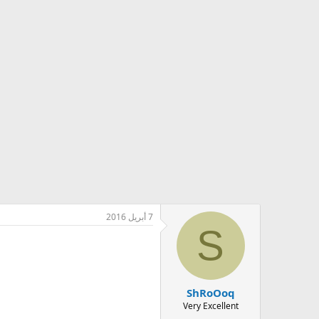
7 أبريل 2016
S
ShRoOoq
Very Excellent