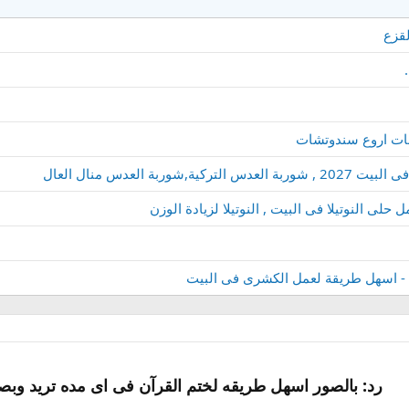
لقزع
ات اروع سندوتشات
العدس منال العال
لى النوتيلا فى البيت , النوتيلا لزيادة الوزن
رد: بالصور اسهل طريقه لختم القرآن فى اى مده تريد وبص