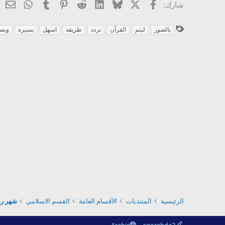
X
فيسبوك
Bluesky
LinkedIn
Reddit
Pinterest
Tumblr
atsApp
ال
شارك:
ا
بالصور
ليتم
القرآن
تردد
طريقه
اسهل
يسيره
وبص
ل
و
س
و
م
الرئيسية
المنتديات
الأقسام العامة
القسم الاسلامي
شهر رمضان 