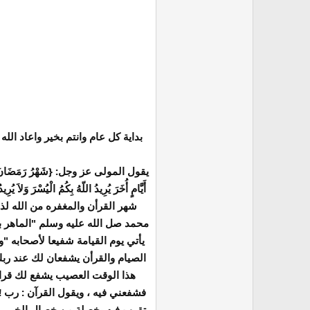
بداية كل عام وانتم بخير واعاد ال
يقول المولى عز وجل: {شَهْرُ رَمَضَانَ الَّذِيَ أُ
شهر القرأن والمغفره من الله ل
محمد صل الله عليه وسلم "الماهر بال
يأتي يوم القيامة شفيعا لأصحابه "و
الصيام والقرأن يشفعان لك عند ربك 
هذا الوقت العصيب يشفع لك قراءة
تقرب فيه بخصلة من خصال الخير , 