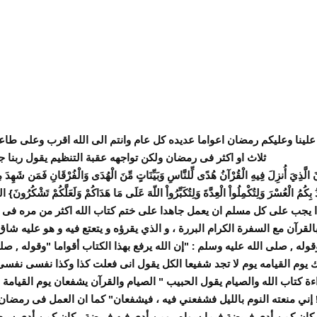
له علينا وعليكم رمضان اعواما عديده كل عام وانتم الى الله اقرب وعلى 
ثلاث او اكثر فى رمضان ولكن تواجهه عقبة التنظيم يقول ربنا 
نزِلَ فِيهِ الْقُرْآنُ هُدًى لِّلنَّاسِ وَبَيِّنَاتٍ مِّنَ الْهُدَى وَالْفُرْقَانِ فَمَن شَهِدَ مِنكُ
ذا يجب على كل مسلم ان يعمل جاهدا على ختم كتاب الله اكثر من مره فى
قرآن مع السفرة الكرام البررة ، و الذي يقرؤه و يتعتع فيه و هو عليه شاق
قوله , صلى الله عليه وسلم : "إن الله يرفع بهذا الكتاب أقواما "وقوله , ص
يوم القيامه يوم لا تجد شفيعا الكل يقول انى فعلت كذا وكذا نفسى نفسى ا
 كتاب الله والصيام يقول الحبيب " الصيام والقرآن يشفعان يوم القيامة ؛ 
كان كمن أدى فريضة فيما سواه , ومن أدى فيه فريضة , كان كمن أدى سب