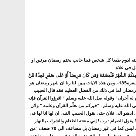
طاعته ادوم طبعا كل شخص فينا حابب يختم رمضان مرتين او
جل فى علاه
مُ الشَّهْرَ فَلْيَصُمْهُ وَمَن كَانَ مَرِيضاً أَوْ عَلَى سَفَرٍ فَعِدَّةٌ مِّنْ
أَيَّامٍ أُخَرَ يُرِيدُ اللّهُ بِكُمُ الْيُسْرَ وَلاَ يُرِيدُ بِكُمُ الْعُسْرَ وَلِتُكْمِلُواْ الْعِدَّةَ وَلِتُكَبِّرُواْ اللّهَ عَلَى مَا هَدَاكُمْ وَلَعَلَّكُمْ تَشْكُرُونَ} البقرة185-. ومن هذه الايات يبين لنا رنا ان شهر رمضان هو
 رمضان لما فى ذلك من الفضل العظيم فقد قال الحبيب
 له أجران" وقوله صل الله عليه وسلم " اقرؤوا القرآن فإنه
لى الله عليه وسلم : "خيركم من تعلّم القرآن وعلمه " ولان
ذهبو الى فلان حتى يقول الحبيب النبى ان لها انا لها فى
يقول الصيام : رب ! إني منعته الطعام والشراب بالنهار
فشفعني فيه ، ويقول القرآن : رب ! إني منعته النوم بالليل فشفعني فيه ، فيشفعان" كما ان العمل فى رمضان ليس كما فى غير رمضان بل مضاعف الى 70 ضعف "من
عين فريضة فيما سواه " فيجتمع للعبد في رمضان مضاعفة